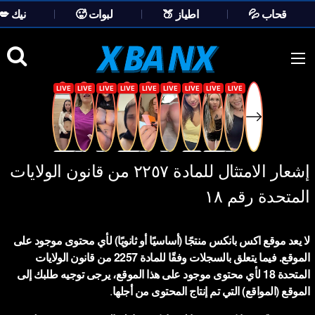
💦 قحاب
🍑 اطياز
🥵 لبوات
💋 نيك
Ski
t
conten
إشعار الامتثال للمادة ٢٢٥٧ من قانون الولايات
المتحدة رقم ١٨
لا يعد موقع اكس بانكس منتجًا (أساسيًا أو ثانويًا) لأي محتوى موجود على
الموقع. فيما يتعلق بالسجلات وفقًا للمادة 2257 من قانون الولايات
المتحدة 18 لأي محتوى موجود على هذا الموقع، يرجى توجيه طلبك إلى
الموقع (المواقع) التي تم إنتاج المحتوى من أجلها
.